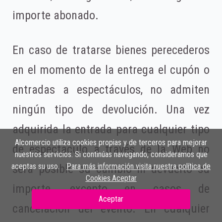
importe abonado.
En caso de tratarse bienes perecederos
en el momento de la entrega el cupón o
entradas a espectáculos, no admiten
ningún tipo de devolución. Una vez
adquirida la entrada para cualquier tipo
Alcomercio utiliza cookies propias y de terceros para mejorar
de espectáculo a través de la Web no
nuestros servicios. Si continúas navegando, consideramos que
aceptas su uso.
Para más información visita nuestra política de
será posible su cambio ni devuelto su
Cookies.Aceptar
importe, excepto en casos de
Aceptar
cancelación del evento. En cualquier